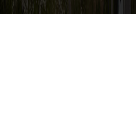
Cumpleaños de este mes
05
MARIA ASTORGA URIBE
07
HUGO LLERENA CHAVEZ